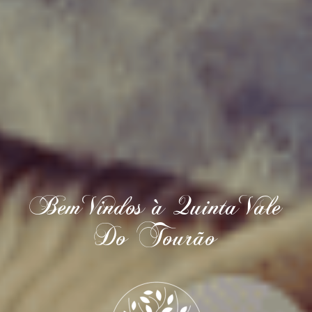
BemVindos à QuintaVale
Do Tourão