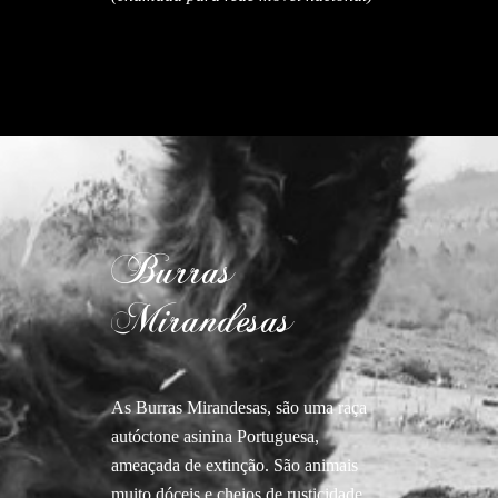
Burras
Mirandesas
As Burras Mirandesas, são uma raça
autóctone asinina Portuguesa,
ameaçada de extinção. São animais
muito dóceis e cheios de rusticidade.